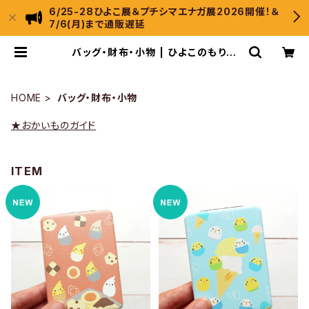
6/25-28ひよこ展＆プチシマエナガ展2026開催！＆
7/6(月)まで通販遅延
バッグ・財布・小物 | ひよこのもり工
房 WebShop
HOME
バッグ・財布・小物
★おかいものガイド
ITEM