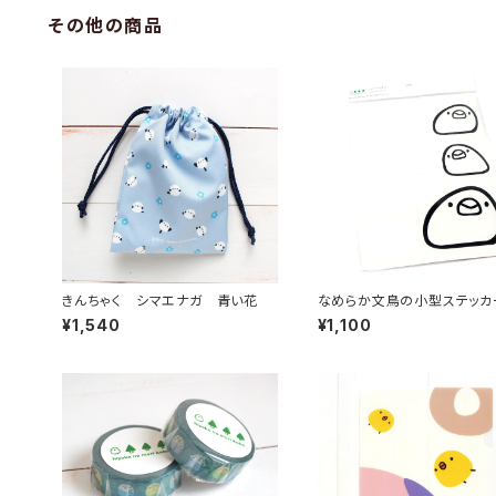
その他の商品
きんちゃく シマエナガ 青い花
なめらか文鳥の小型ステッカ
ト
¥1,540
¥1,100