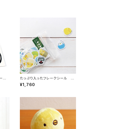
ーセッ
たっぷり入ったフレークシール オ
ールスター クリア
¥1,760