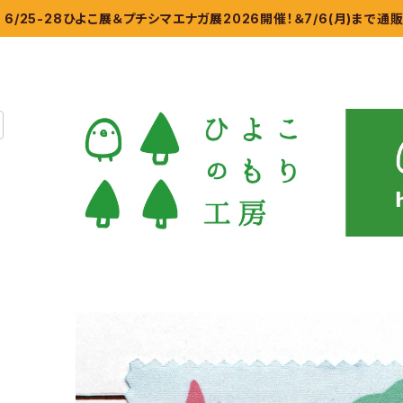
6/25-28ひよこ展＆プチシマエナガ展2026開催！＆7/6(月)まで通