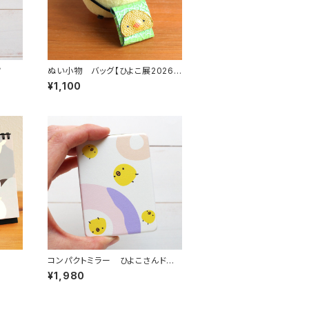
ツ
ぬい小物 バッグ【ひよこ展2026コ
ラボ作品 まげつぶ村さん】
¥1,100
コンパクトミラー ひよこさんドー
ナツ
¥1,980