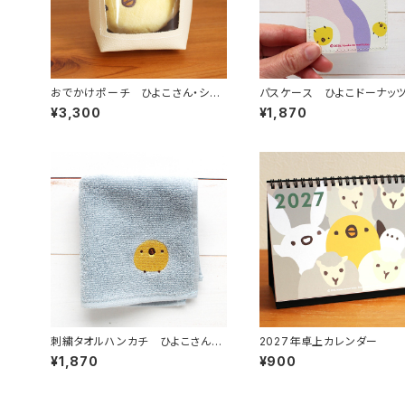
おでかけポーチ ひよこさん・シマ
パスケース ひよこドーナッ
エナガ
¥3,300
¥1,870
刺繍タオルハンカチ ひよこさん（2
2027年卓上カレンダー
026年版）
¥1,870
¥900