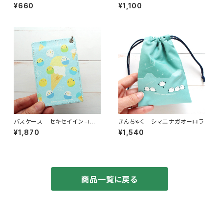
6コラボ作品 まげつぶ村さん】
¥660
¥1,100
パスケース セキセイインコア
きんちゃく シマエナガオーロラ
イス
¥1,870
¥1,540
商品一覧に戻る