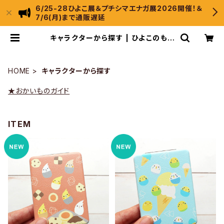
6/25-28ひよこ展＆プチシマエナガ展2026開催！＆
7/6(月)まで通販遅延
キャラクターから探す | ひよこのもり
工房 WebShop
HOME
キャラクターから探す
★おかいものガイド
ITEM