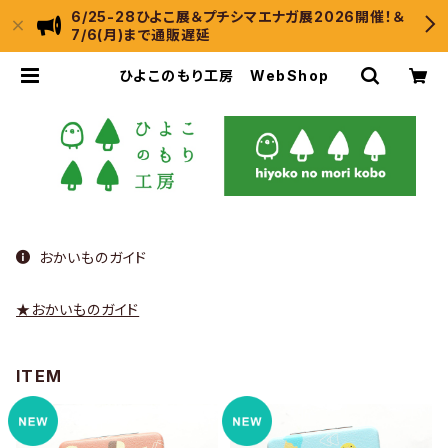
6/25-28ひよこ展＆プチシマエナガ展2026開催！＆
7/6(月)まで通販遅延
ひよこのもり工房 WebShop
おかいものガイド
★おかいものガイド
ITEM