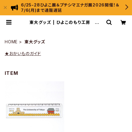
6/25-28ひよこ展＆プチシマエナガ展2026開催！＆
7/6(月)まで通販遅延
東大グッズ | ひよこのもり工房 We
bShop
HOME
東大グッズ
★おかいものガイド
ITEM