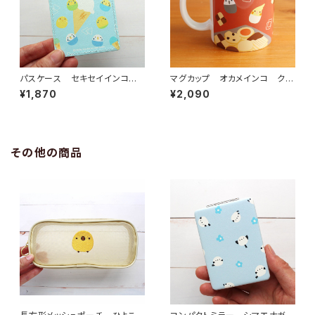
パスケース セキセイインコア
マグカップ オカメインコ クッ
イス
キー
¥1,870
¥2,090
その他の商品