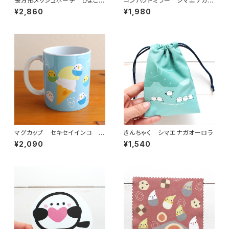
長方形メッシュポーチ ひよこさ
コンパクトミラー シマエナガと
ん
青い花
¥2,860
¥1,980
マグカップ セキセイインコ ア
きんちゃく シマエナガオーロラ
イス
¥2,090
¥1,540