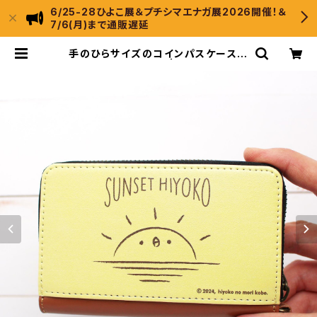
6/25-28ひよこ展＆プチシマエナガ展2026開催！＆
7/6(月)まで通販遅延
手のひらサイズのコインパスケース
SUNSET HIYOKO | ひよこのもり工
房 WebShop