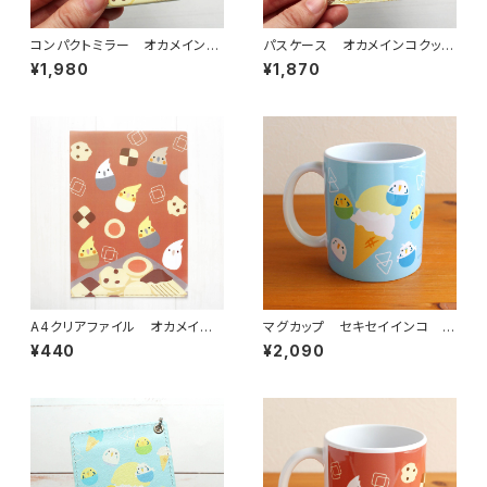
コンパクトミラー オカメイン
パスケース オカメインコクッキ
コ クッキー
ー
¥1,980
¥1,870
A4クリアファイル オカメイン
マグカップ セキセイインコ ア
コ クッキー
イス
¥440
¥2,090