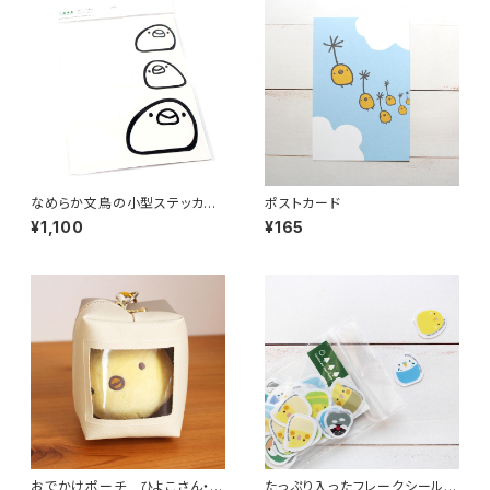
なめらか文鳥の小型ステッカー
ポストカード
セット
¥1,100
¥165
おでかけポーチ ひよこさん・シ
たっぷり入ったフレークシール