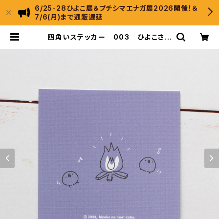
6/25-28ひよこ展＆プチシマエナガ展2026開催！＆
7/6(月)まで通販遅延
四角いステッカー 003 ひよこさん
キャンプ | ひよこのもり工房 WebS
hop