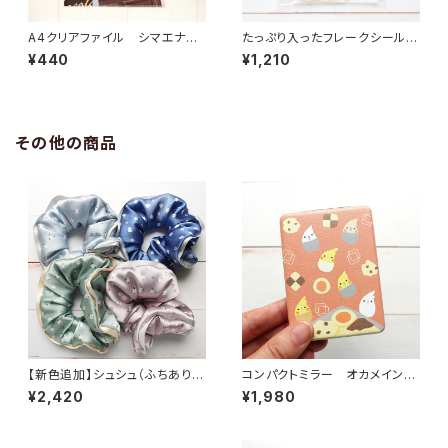
A4クリアファイル シマエナ
たっぷり入ったフレークシール
ガ チョコレート
オールスター 上質紙
¥440
¥1,210
その他の商品
【新色追加】シュシュ（ふちあり）
コンパクトミラー オカメイン
シマエナガ 各種
コ クッキー
¥2,420
¥1,980