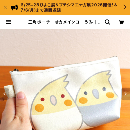
6/25-28ひよこ展＆プチシマエナガ展2026開催！＆
7/6(月)まで通販遅延
三角ポーチ オカメインコ うみ | ひ
よこのもり工房 WebShop