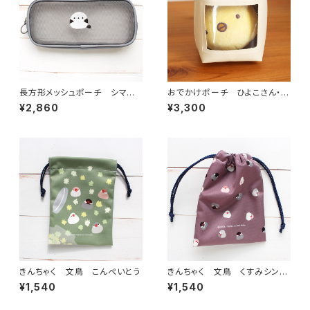
長方形メッシュポーチ シマエ
おでかけポーチ ひよこさん・シ
ナガ
マエナガ
¥2,860
¥3,300
きんちゃく 文鳥 こんぺいとう
きんちゃく 文鳥 くすみシンプ
ル
¥1,540
¥1,540