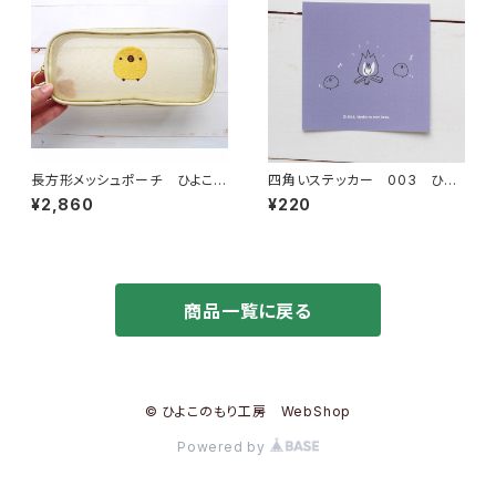
長方形メッシュポーチ ひよこさ
四角いステッカー 003 ひよ
ん
こさんキャンプ
¥2,860
¥220
商品一覧に戻る
© ひよこのもり工房 WebShop
Powered by