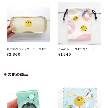
長方形メッシュポーチ ひよこさ
きんちゃく ひよこさん ドーナ
ん
ツ
¥2,860
¥1,540
その他の商品