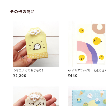
その他の商品
シマエナガのおまもり？
A4クリアファイル ひよこさ
ーナツ
¥2,200
¥440