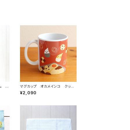
ん ド
マグカップ オカメインコ クッキ
ー
¥2,090