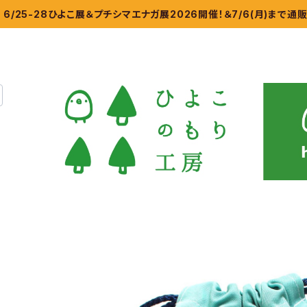
6/25-28ひよこ展＆プチシマエナガ展2026開催！＆7/6(月)まで通