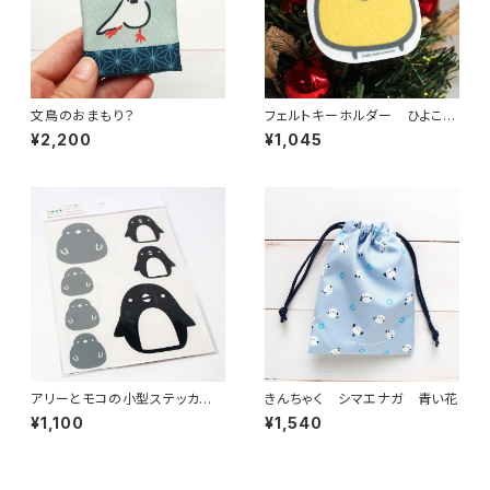
文鳥のおまもり？
フェルトキーホルダー ひよこさ
ん
¥2,200
¥1,045
アリーとモコの小型ステッカー
きんちゃく シマエナガ 青い花
セット
¥1,100
¥1,540