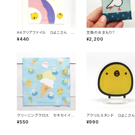
A4クリアファイル ひよこさん ド
文鳥のおまもり？
ーナツ
¥440
¥2,200
クリーニングクロス セキセイイン
アクリルスタンド ひよこさん
コアイス
¥550
¥990