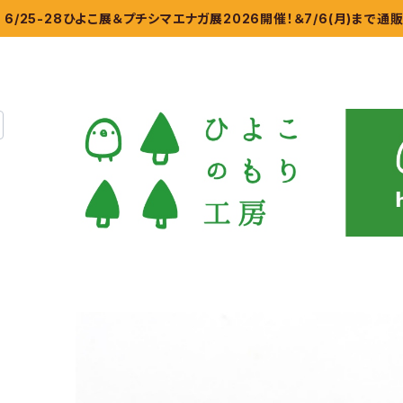
6/25-28ひよこ展＆プチシマエナガ展2026開催！＆7/6(月)まで通