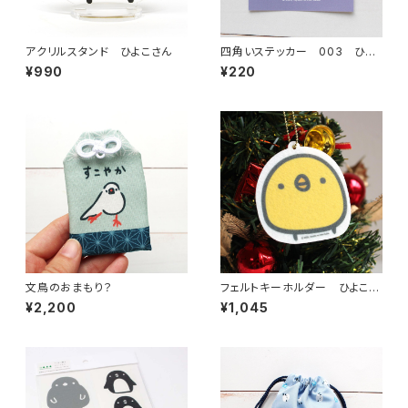
アクリルスタンド ひよこさん
四角いステッカー 003 ひよ
こさんキャンプ
¥990
¥220
文鳥のおまもり？
フェルトキーホルダー ひよこさ
ん
¥2,200
¥1,045