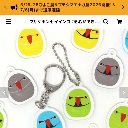
6/25-28ひよこ展＆プチシマエナガ展2026開催！＆
7/6(月)まで通販遅延
ワカケホンセイインコ：記名ができる
アクリルキーホルダー（2022年版） |
ひよこのもり工房 WebShop