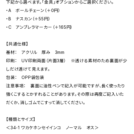
下記から選べます。「金具」オプションからご選択ください。
・A ボールチェーン（＋0円）
・B ナスカン（＋55円）
・C アンブレラマーカー（＋165円）
【共通仕様】
基材： アクリル 厚み 3mm
印刷： UV印刷両面（片面3層） ※透ける素材のため裏面が少
しだけ透けて見えます。
包装： OPP袋包装
注意事項： 裏面に油性ペンで記入が可能ですが、長く使ったり
強くこするとかすれることがあります。その際は再度ご記入いた
だくか、消しゴムでこすって消してください。
【種類とサイズ】
＜34-1 ワカケホンセイインコ ノーマル オス＞