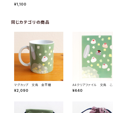
ット
¥1,100
同じカテゴリの商品
マグカップ 文鳥 金平糖
A4クリアファイル 文鳥 こ
いとう
¥2,090
¥440