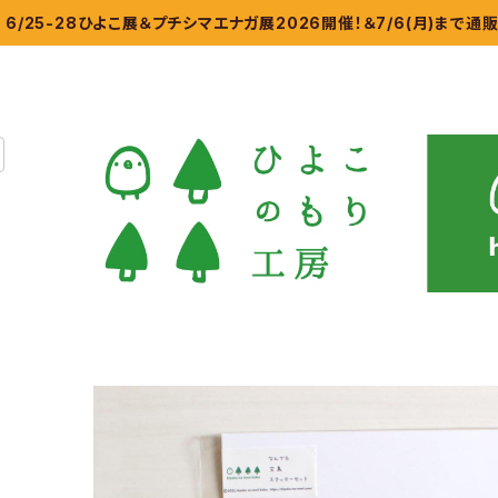
6/25-28ひよこ展＆プチシマエナガ展2026開催！＆7/6(月)まで通