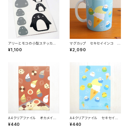
アリーとモコの小型ステッカー
マグカップ セキセイインコ ア
セット
イス
¥1,100
¥2,090
A4クリアファイル オカメイン
A4クリアファイル セキセイイ
コ クッキー
ンコ アイス
¥440
¥440