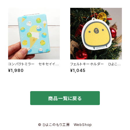
コンパクトミラー セキセイイン
フェルトキーホルダー ひよこさ
コ アイス
ん
¥1,980
¥1,045
商品一覧に戻る
© ひよこのもり工房 WebShop