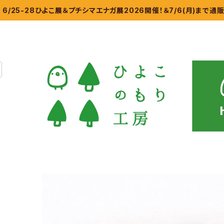
6/25-28ひよこ展＆プチシマエナガ展2026開催！＆7/6(月)まで通