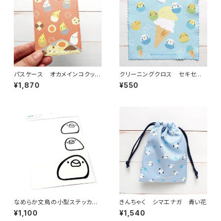
パスケース オカメインコクッキ
クリーニングクロス セキセイ
ー
インコアイス
¥1,870
¥550
なめらか文鳥の小型ステッカー
きんちゃく シマエナガ 青い花
セット
¥1,100
¥1,540