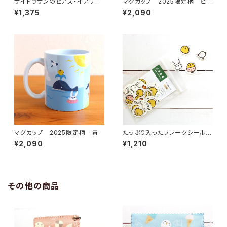
サイトウサンのピアス・イアリン
マグカップ 2025限定柄 ピン
グ
ク
¥1,375
¥2,090
マグカップ 2025限定柄 青
たっぷり入ったフレークシール
ひよこさん・シマエナガ・サイトウ
¥2,090
¥1,210
サン 上質紙
その他の商品