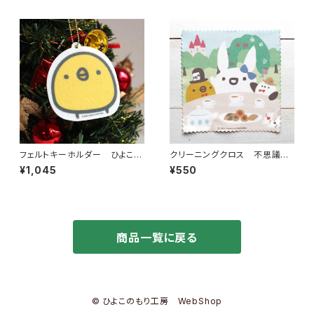
フェルトキーホルダー ひよこさ
クリーニングクロス 不思議の
ん
国のアリス（2026年限定柄）
¥1,045
¥550
商品一覧に戻る
© ひよこのもり工房 WebShop