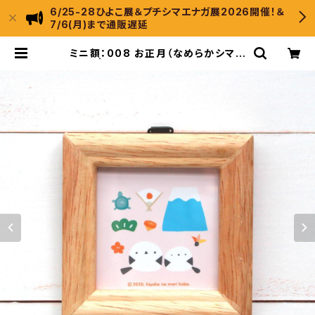
6/25-28ひよこ展＆プチシマエナガ展2026開催！＆
7/6(月)まで通販遅延
ミニ額：008 お正月（なめらかシマエ
ナガ） | ひよこのもり工房 WebSho
p