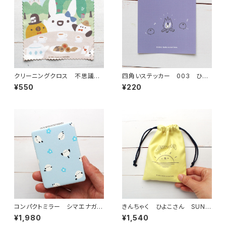
クリーニングクロス 不思議の
四角いステッカー 003 ひよ
国のアリス（2026年限定柄）
こさんキャンプ
¥550
¥220
コンパクトミラー シマエナガと
きんちゃく ひよこさん SUNS
青い花
ET
¥1,980
¥1,540