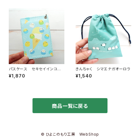
パスケース セキセイインコア
きんちゃく シマエナガオーロラ
イス
¥1,870
¥1,540
商品一覧に戻る
© ひよこのもり工房 WebShop