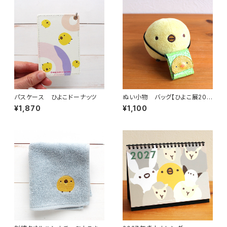
パスケース ひよこドーナッツ
ぬい小物 バッグ【ひよこ展202
6コラボ作品 まげつぶ村さん】
¥1,870
¥1,100