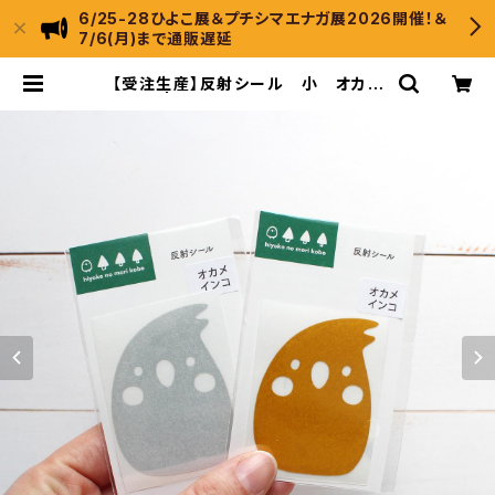
6/25-28ひよこ展＆プチシマエナガ展2026開催！＆
7/6(月)まで通販遅延
【受注生産】反射シール 小 オカメ
インコ | ひよこのもり工房 WebSh
op