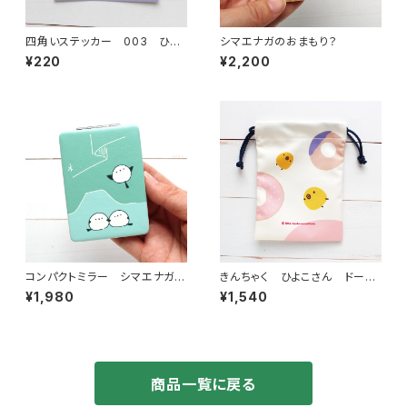
四角いステッカー 003 ひよ
シマエナガのおまもり？
こさんキャンプ
¥220
¥2,200
コンパクトミラー シマエナガオ
きんちゃく ひよこさん ドーナ
ーロラ
ツ
¥1,980
¥1,540
商品一覧に戻る