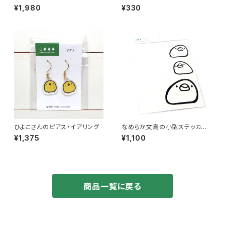
ョコ
ナガ ハート
¥1,980
¥330
ひよこさんのピアス・イアリング
なめらか文鳥の小型ステッカー
セット
¥1,375
¥1,100
商品一覧に戻る