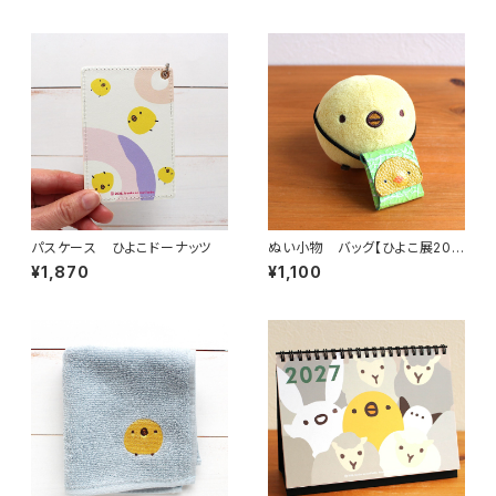
パスケース ひよこドーナッツ
ぬい小物 バッグ【ひよこ展202
6コラボ作品 まげつぶ村さん】
¥1,870
¥1,100