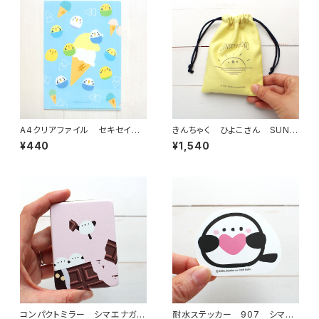
A4クリアファイル セキセイイ
きんちゃく ひよこさん SUNS
ンコ アイス
ET
¥440
¥1,540
コンパクトミラー シマエナガチ
耐水ステッカー 907 シマエ