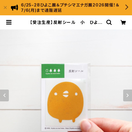
6/25-28ひよこ展＆プチシマエナガ展2026開催！＆
7/6(月)まで通販遅延
【受注生産】反射シール 小 ひよこ
さん | ひよこのもり工房 WebShop