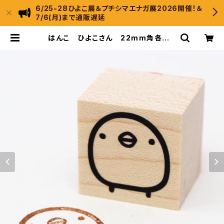
6/25-28ひよこ展＆プチシマエナガ展2026開催！＆
7/6(月)まで通販遅延
はんこ ひよこさん 22mm角各種 |
ひよこのもり工房 WebShop