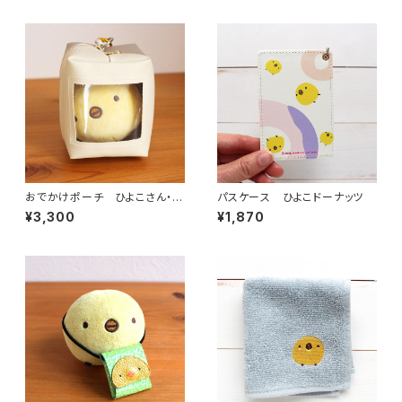
おでかけポーチ ひよこさん・シ
パスケース ひよこドーナッツ
マエナガ
¥3,300
¥1,870