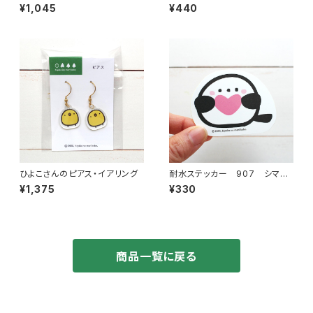
ん
ん ドーナツ
¥1,045
¥440
ひよこさんのピアス・イアリング
耐水ステッカー 907 シマエ
ナガ ハート
¥1,375
¥330
商品一覧に戻る