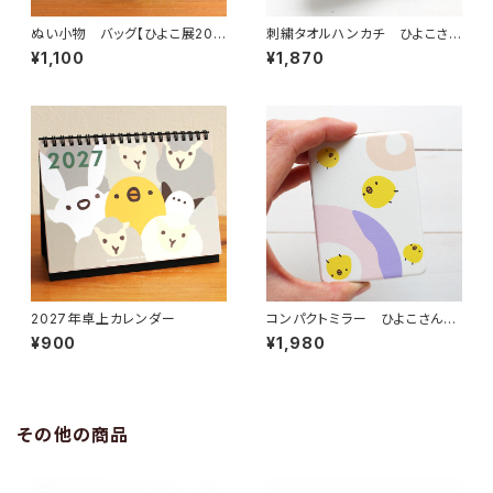
ぬい小物 バッグ【ひよこ展202
刺繍タオルハンカチ ひよこさん
6コラボ作品 まげつぶ村さん】
（2026年版）
¥1,100
¥1,870
2027年卓上カレンダー
コンパクトミラー ひよこさんド
ーナツ
¥900
¥1,980
その他の商品