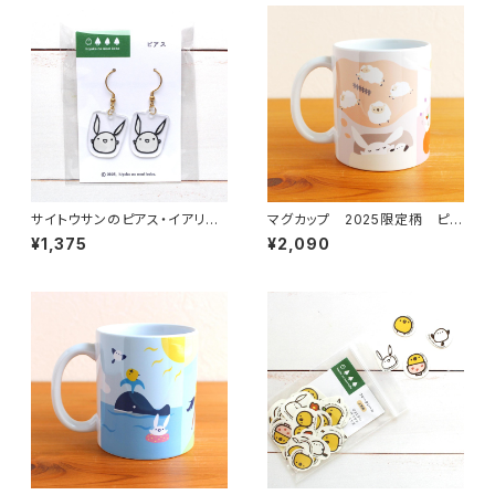
サイトウサンのピアス・イアリン
マグカップ 2025限定柄 ピン
グ
ク
¥1,375
¥2,090