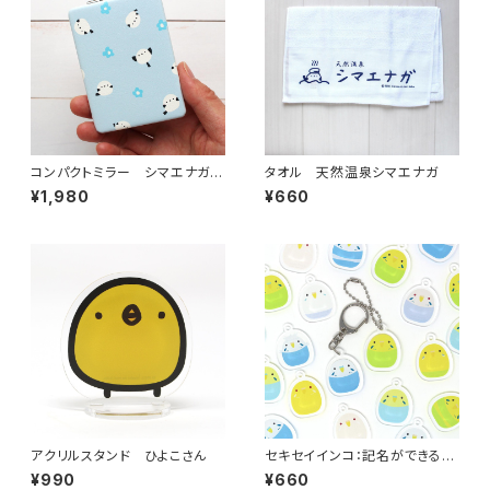
コンパクトミラー シマエナガと
タオル 天然温泉シマエナガ
青い花
¥1,980
¥660
アクリルスタンド ひよこさん
セキセイインコ：記名ができるア
クリルキーホルダー（2022年
¥990
¥660
版）