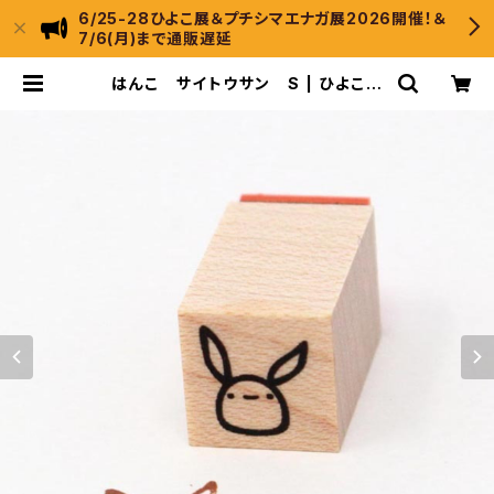
6/25-28ひよこ展＆プチシマエナガ展2026開催！＆
7/6(月)まで通販遅延
はんこ サイトウサン S | ひよこの
もり工房 WebShop