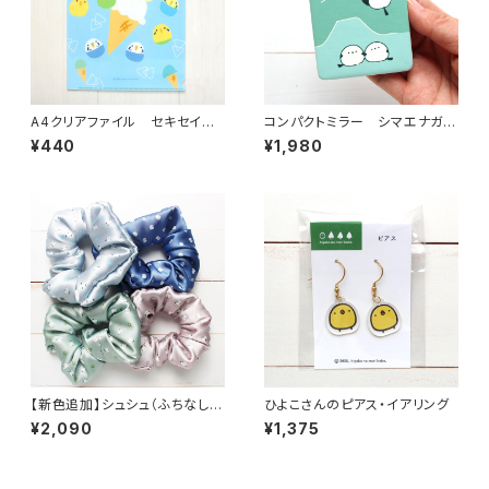
A4クリアファイル セキセイイ
コンパクトミラー シマエナガオ
ンコ アイス
ーロラ
¥440
¥1,980
【新色追加】シュシュ（ふちなし）
ひよこさんのピアス・イアリング
シマエナガ 各種
¥2,090
¥1,375