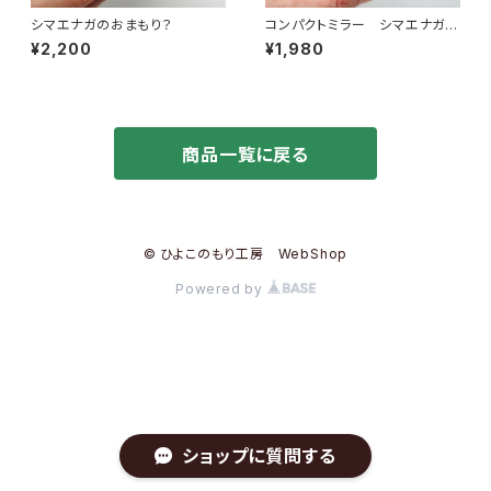
シマエナガのおまもり？
コンパクトミラー シマエナガチ
ョコ
¥2,200
¥1,980
商品一覧に戻る
© ひよこのもり工房 WebShop
Powered by
ショップに質問する